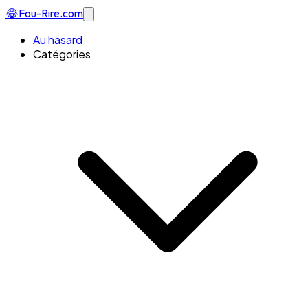
😂
Fou-Rire
.com
Au hasard
Catégories