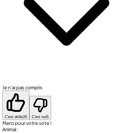
Je n'ai pas compris
C'est drôle
20
C'est nul
5
Merci pour votre vote !
Animal :