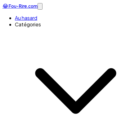
😂
Fou-Rire
.com
Au hasard
Catégories