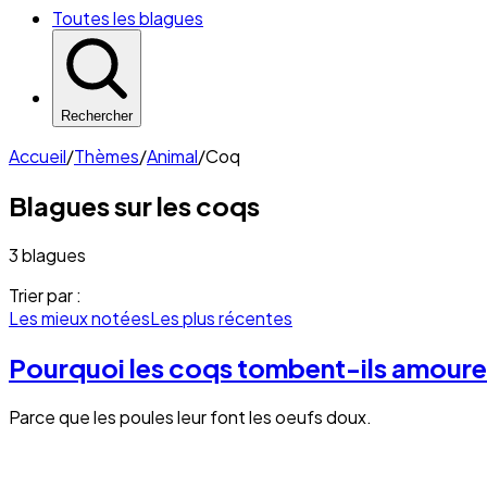
Toutes les blagues
Rechercher
Accueil
/
Thèmes
/
Animal
/
Coq
Blagues sur les
coqs
3 blagues
Trier par :
Les mieux notées
Les plus récentes
Pourquoi les coqs tombent-ils amoure
Parce que les poules leur font les oeufs doux.