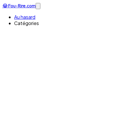
😂
Fou-Rire
.com
Au hasard
Catégories