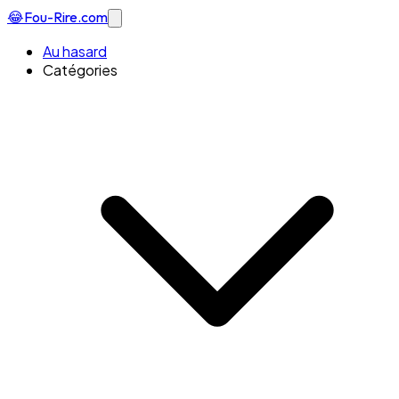
😂
Fou-Rire
.com
Au hasard
Catégories