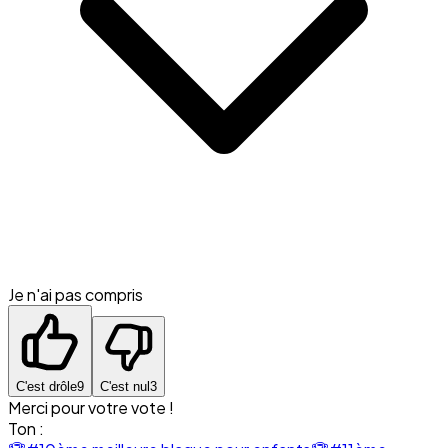
Je n'ai pas compris
C'est drôle
9
C'est nul
3
Merci pour votre vote !
Ton :