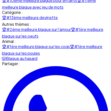
🏆
#10ème meilleure blague pour enfants
🏆
#11ème
meilleure blague avec jeu de mots
Catégorie :
🏆
#13ème meilleure devinette
Autres thèmes :
🏆
#2ème meilleure blague sur l'amour
🏆
#1ère meilleure
blague sur les oeufs
Animal :
🏆
#1ère meilleure blague sur les coqs
🏆
#1ère meilleure
blague sur les poules
🎲
Blague au hasard
Partager :