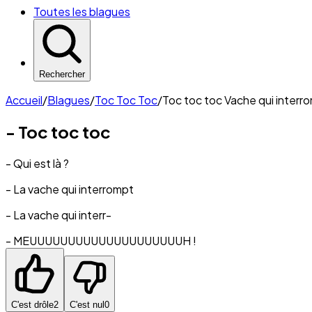
Toutes les blagues
Rechercher
Accueil
/
Blagues
/
Toc Toc Toc
/
Toc toc toc Vache qui interr
- Toc toc toc
- Qui est là ?
- La vache qui interrompt
- La vache qui interr-
- MEUUUUUUUUUUUUUUUUUUUUH !
C'est drôle
2
C'est nul
0