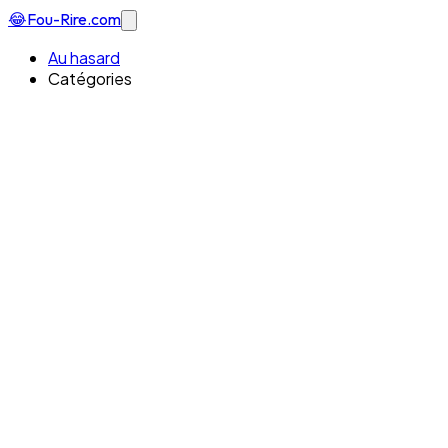
😂
Fou-Rire
.com
Au hasard
Catégories