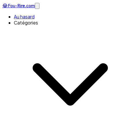
😂
Fou-Rire
.com
Au hasard
Catégories