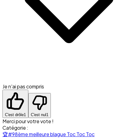
Je n'ai pas compris
C'est drôle
1
C'est nul
1
Merci pour votre vote !
Catégorie :
🏆
#98ème meilleure blague Toc Toc Toc