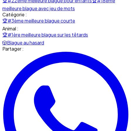
🏆
#22ème meilleure blague pour enfants
🏆
#18ème
meilleure blague avec jeu de mots
Catégorie :
🏆
#3ème meilleure blague courte
Animal :
🏆
#1ère meilleure blague sur les têtards
🎲
Blague au hasard
Partager :