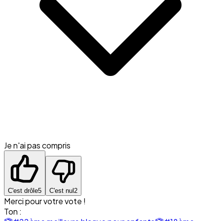
Je n'ai pas compris
C'est drôle
5
C'est nul
2
Merci pour votre vote !
Ton :