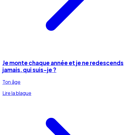
Je monte chaque année et je ne redescends
jamais, qui suis-je ?
Ton âge
Lire la blague