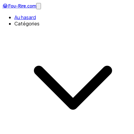
😂
Fou-Rire
.com
Au hasard
Catégories