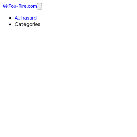
😂
Fou-Rire
.com
Au hasard
Catégories