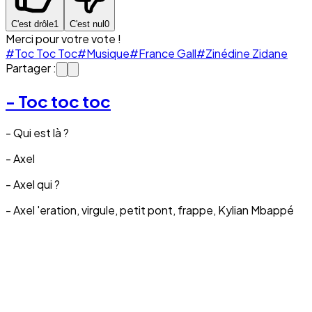
C'est drôle
1
C'est nul
0
Merci pour votre vote !
#Toc Toc Toc
#Musique
#France Gall
#Zinédine Zidane
Partager :
- Toc toc toc
- Qui est là ?
- Axel
- Axel qui ?
- Axel 'eration, virgule, petit pont, frappe, Kylian Mbappé