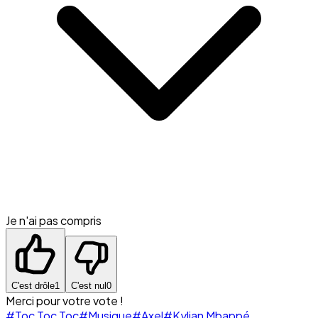
Je n'ai pas compris
C'est drôle
1
C'est nul
0
Merci pour votre vote !
#Toc Toc Toc
#Musique
#Axel
#Kylian Mbappé