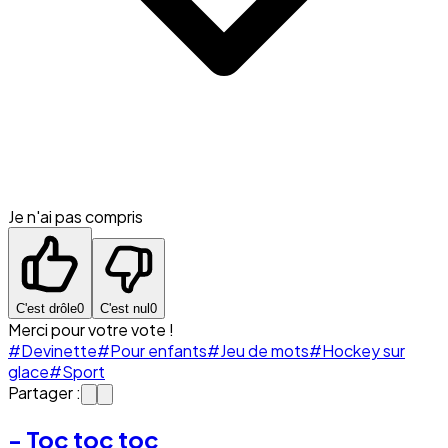
Je n'ai pas compris
C'est drôle
0
C'est nul
0
Merci pour votre vote !
#Devinette
#Pour enfants
#Jeu de mots
#Hockey sur
glace
#Sport
Partager :
- Toc toc toc