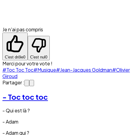
Je n'ai pas compris
C'est drôle
0
C'est nul
0
Merci pour votre vote !
#Toc Toc Toc
#Musique
#Jean-Jacques Goldman
#Olivier
Giroud
Partager :
- Toc toc toc
- Qui est là ?
- Adam
- Adam qui ?