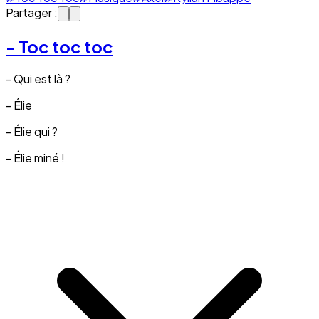
Partager :
- Toc toc toc
- Qui est là ?
- Élie
- Élie qui ?
- Élie miné !