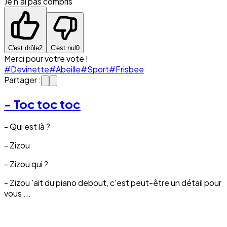
Je n'ai pas compris
C'est drôle
2
C'est nul
0
Merci pour votre vote !
#Devinette
#Abeille
#Sport
#Frisbee
Partager :
- Toc toc toc
- Qui est là ?
- Zizou
- Zizou qui ?
- Zizou 'ait du piano debout, c'est peut-être un détail pour
vous ...