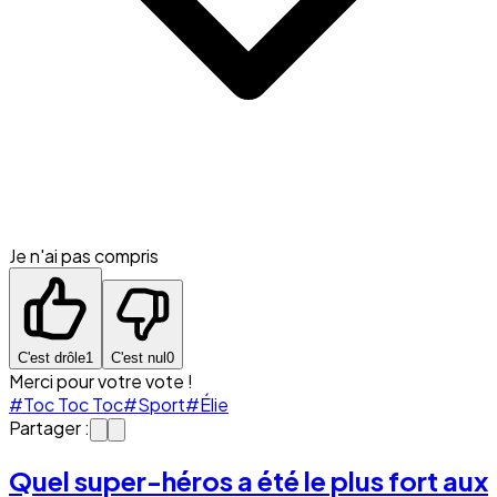
Je n'ai pas compris
C'est drôle
1
C'est nul
0
Merci pour votre vote !
#Toc Toc Toc
#Sport
#Élie
Partager :
Quel super-héros a été le plus fort aux