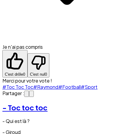
Je n'ai pas compris
C'est drôle
0
C'est nul
0
Merci pour votre vote !
#Toc Toc Toc
#Raymond
#Football
#Sport
Partager :
- Toc toc toc
- Qui est là ?
- Giroud