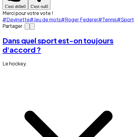
C'est drôle
0
C'est nul
0
Merci pour votre vote !
#Devinette
#Jeu de mots
#Roger Federer
#Tennis
#Sport
Partager :
Dans quel sport est-on toujours
d'accord ?
Le hockey.