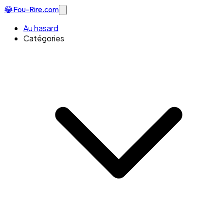
😂
Fou-Rire
.com
Au hasard
Catégories