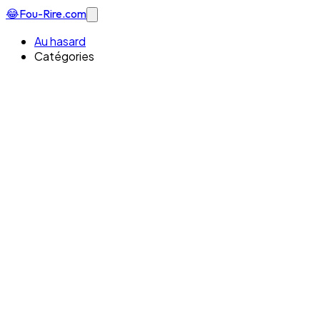
😂
Fou-Rire
.com
Au hasard
Catégories