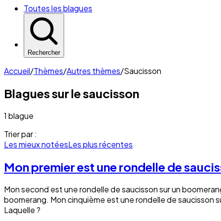
Toutes les blagues
Rechercher
Accueil
/
Thèmes
/
Autres thèmes
/
Saucisson
Blagues sur le
saucisson
1 blague
Trier par :
Les mieux notées
Les plus récentes
Mon premier est une rondelle de sauci
Mon second est une rondelle de saucisson sur un boomerang
boomerang. Mon cinquième est une rondelle de saucisson su
Laquelle ?