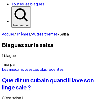
Toutes les blagues
Rechercher
Accueil
/
Thèmes
/
Autres thèmes
/
Salsa
Blagues sur la
salsa
1 blague
Trier par :
Les mieux notées
Les plus récentes
Que dit un cubain quand il lave son
linge sale ?
C'est salsa !