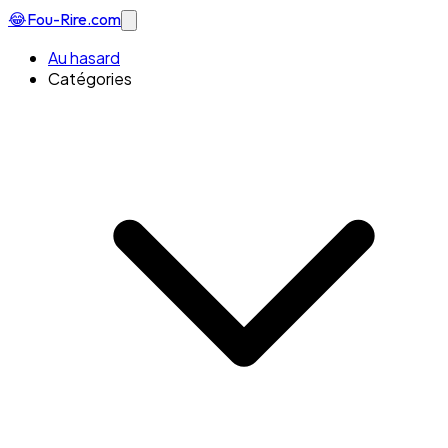
😂
Fou-Rire
.com
Au hasard
Catégories