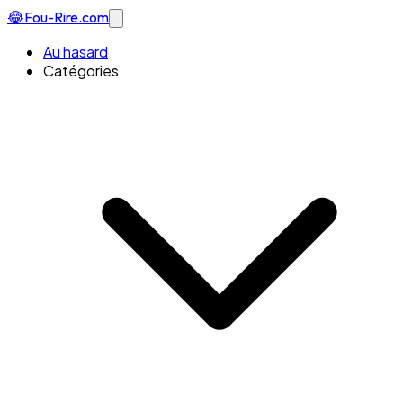
😂
Fou-Rire
.com
Au hasard
Catégories