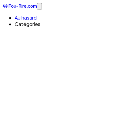
😂
Fou-Rire
.com
Au hasard
Catégories