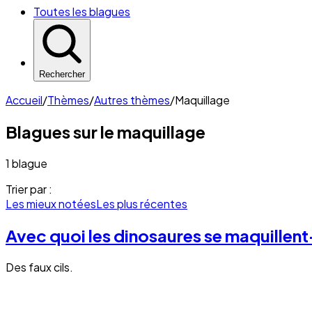
Toutes les blagues
Rechercher
Accueil
/
Thèmes
/
Autres thèmes
/
Maquillage
Blagues sur le
maquillage
1 blague
Trier par :
Les mieux notées
Les plus récentes
Avec quoi les dinosaures se maquillent-
Des faux cils.