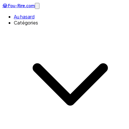
😂
Fou-Rire
.com
Au hasard
Catégories