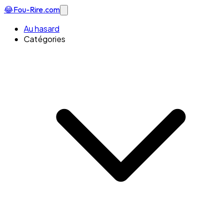
😂
Fou-Rire
.com
Au hasard
Catégories