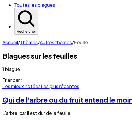
Toutes les blagues
Rechercher
Accueil
/
Thèmes
/
Autres thèmes
/
Feuille
Blagues sur les
feuilles
1 blague
Trier par :
Les mieux notées
Les plus récentes
Qui de l'arbre ou du fruit entend le moi
L'arbre, car il est dur de la feuille.