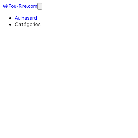
😂
Fou-Rire
.com
Au hasard
Catégories