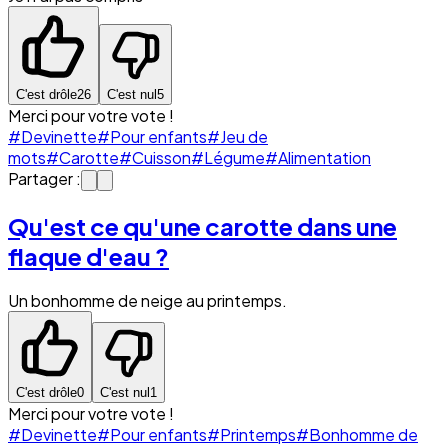
C'est drôle
26
C'est nul
5
Merci pour votre vote !
#Devinette
#Pour enfants
#Jeu de
mots
#Carotte
#Cuisson
#Légume
#Alimentation
Partager :
Qu'est ce qu'une carotte dans une
flaque d'eau ?
Un bonhomme de neige au printemps.
C'est drôle
0
C'est nul
1
Merci pour votre vote !
#Devinette
#Pour enfants
#Printemps
#Bonhomme de