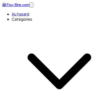
😂
Fou-Rire
.com
Au hasard
Catégories