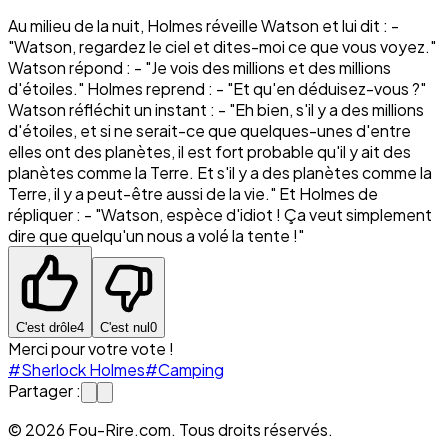
Au milieu de la nuit, Holmes réveille Watson et lui dit : -
"Watson, regardez le ciel et dites-moi ce que vous voyez."
Watson répond : - "Je vois des millions et des millions
d'étoiles." Holmes reprend : - "Et qu'en déduisez-vous ?"
Watson réfléchit un instant : - "Eh bien, s'il y a des millions
d'étoiles, et si ne serait-ce que quelques-unes d'entre
elles ont des planètes, il est fort probable qu'il y ait des
planètes comme la Terre. Et s'il y a des planètes comme la
Terre, il y a peut-être aussi de la vie." Et Holmes de
répliquer : - "Watson, espèce d'idiot ! Ça veut simplement
dire que quelqu'un nous a volé la tente !"
C'est drôle
4
C'est nul
0
Merci pour votre vote !
#Sherlock Holmes
#Camping
Partager :
© 2026 Fou-Rire.com. Tous droits réservés.