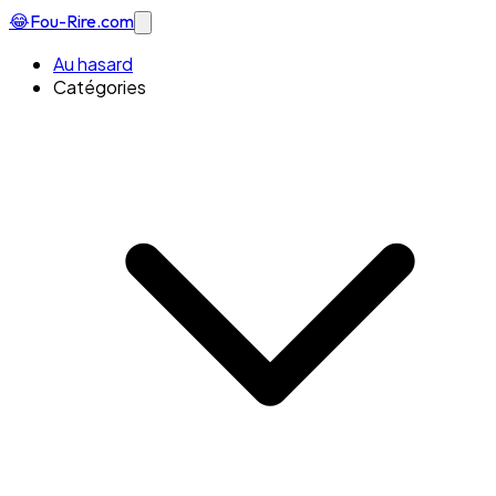
😂
Fou-Rire
.com
Au hasard
Catégories