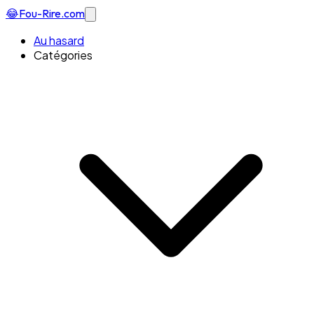
😂
Fou-Rire
.com
Au hasard
Catégories