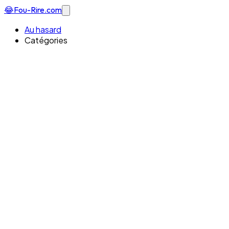
😂
Fou-Rire
.com
Au hasard
Catégories