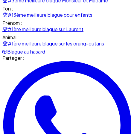
🏆
#3ème meilleure blague Monsieur et Madame
Ton :
🏆
#13ème meilleure blague pour enfants
Prénom :
🏆
#1ère meilleure blague sur Laurent
Animal :
🏆
#1ère meilleure blague sur les orang-outans
🎲
Blague au hasard
Partager :