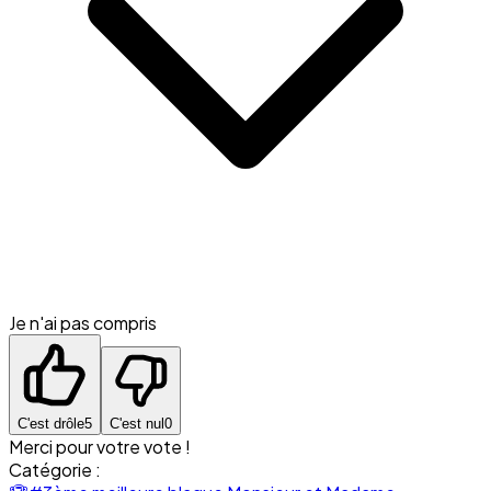
Je n'ai pas compris
C'est drôle
5
C'est nul
0
Merci pour votre vote !
Catégorie :