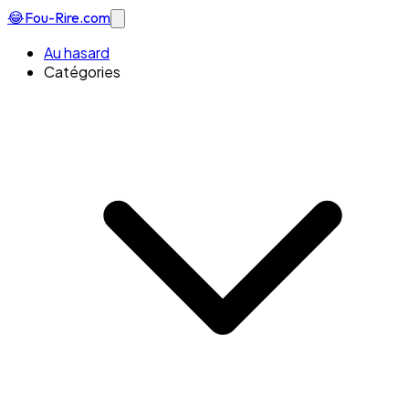
😂
Fou-Rire
.com
Au hasard
Catégories