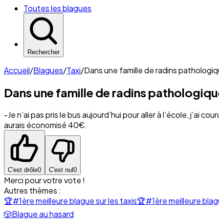
Toutes les blagues
Rechercher
Accueil
/
Blagues
/
Taxi
/
Dans une famille de radins pathologiqu
Dans une famille de radins pathologique
-Je n’ai pas pris le bus aujourd’hui pour aller à l’école, j’ai co
aurais économisé 40€.
C'est drôle
0
C'est nul
0
Merci pour votre vote !
Autres thèmes :
🏆
#1ère meilleure blague sur les taxis
🏆
#1ère meilleure blag
🎲
Blague au hasard