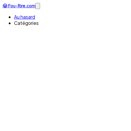
😂
Fou-Rire
.com
Au hasard
Catégories