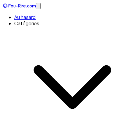
😂
Fou-Rire
.com
Au hasard
Catégories