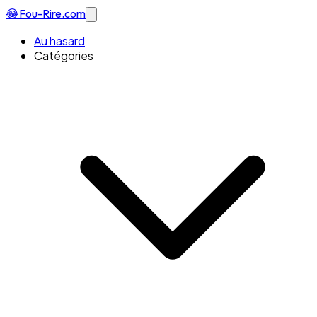
😂
Fou-Rire
.com
Au hasard
Catégories