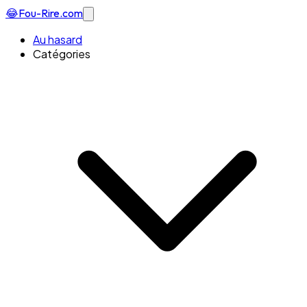
😂
Fou-Rire
.com
Au hasard
Catégories