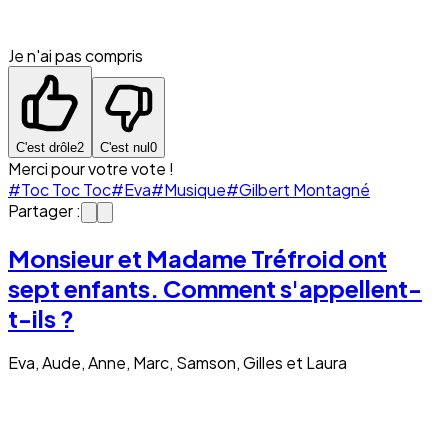
Je n'ai pas compris
C'est drôle
2
C'est nul
0
Merci pour votre vote !
#Toc Toc Toc
#Eva
#Musique
#Gilbert Montagné
Partager :
Monsieur et Madame Tréfroid ont
sept enfants. Comment s'appellent-
t-ils ?
Eva, Aude, Anne, Marc, Samson, Gilles et Laura