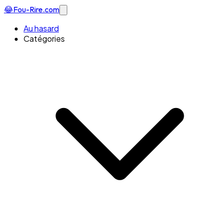
😂
Fou-Rire
.com
Au hasard
Catégories