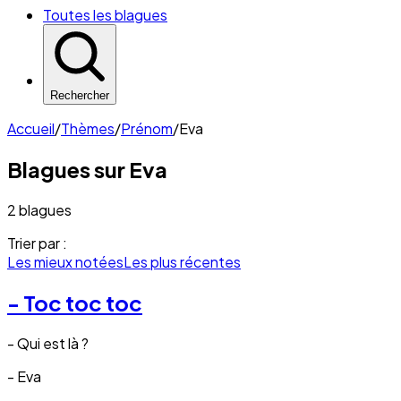
Toutes les blagues
Rechercher
Accueil
/
Thèmes
/
Prénom
/
Eva
Blagues sur
Eva
2 blagues
Trier par :
Les mieux notées
Les plus récentes
- Toc toc toc
- Qui est là ?
- Eva