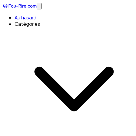
😂
Fou-Rire
.com
Au hasard
Catégories