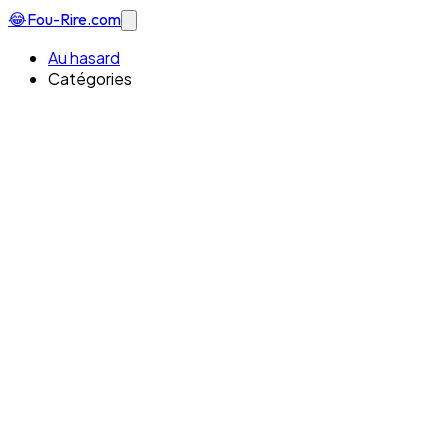
😂
Fou-Rire
.com
Au hasard
Catégories