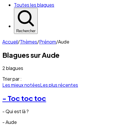
Toutes les blagues
Rechercher
Accueil
/
Thèmes
/
Prénom
/
Aude
Blagues sur
Aude
2 blagues
Trier par :
Les mieux notées
Les plus récentes
- Toc toc toc
- Qui est là ?
- Aude